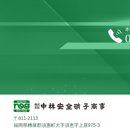
本
〒811-2113
福岡県糟屋郡須惠町大字須恵字上原975-3